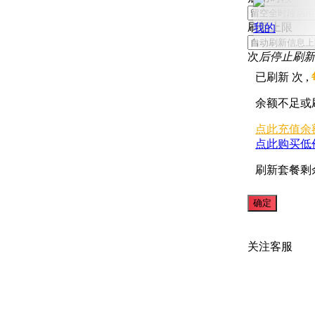
刷新上限
我的
次
后停止刷新
已刷新
次 ,
余额不足或
点此充值余
点此购买低
刷新套餐剩
关注
客服