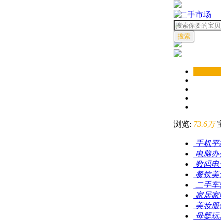
二手市场
搜索
浏览:
73.6万
手机平
电脑办
数码电
餐饮美
二手车
家居家
美妆服
母婴玩