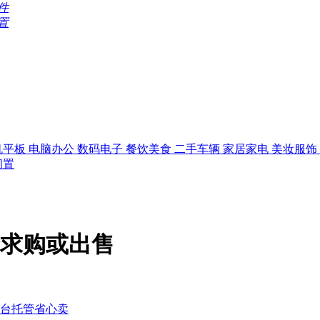
件
置
机平板
电脑办公
数码电子
餐饮美食
二手车辆
家居家电
美妆服饰
闲置
求购或出售
台托管省心卖