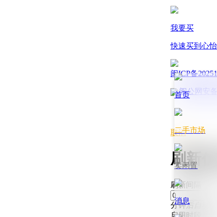
我要买
快速买到心怡
闽ICP备20251
闽公网安备35
首页
二手市场
取消
刷新信息
卖闲置
刷新间隔
消息
分钟
后自动刷
启用时段