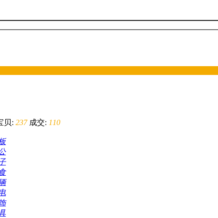
宝贝:
237
成交:
110
板
公
子
食
辆
电
饰
具