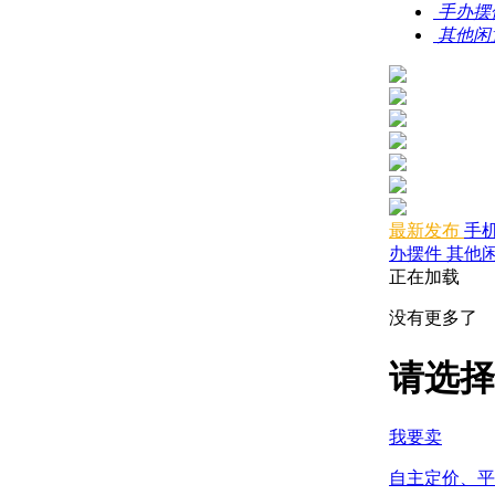
手办摆
其他闲
最新发布
手
办摆件
其他
正在加载
没有更多了
请选择
我要卖
自主定价、平